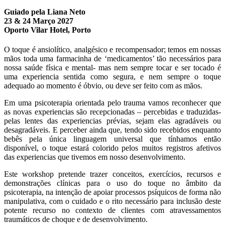
Guiado pela
Liana Neto
23 & 24 Março 2027
Oporto Vilar Hotel, Porto
O toque é ansiolítico, analgésico e recompensador; temos em nossas
mãos toda uma farmacinha de ‘medicamentos’ tão necessários para
nossa saúde física e mental- mas nem sempre tocar e ser tocado é
uma experiencia sentida como segura, e nem sempre o toque
adequado ao momento é óbvio, ou deve ser feito com as mãos.
Em uma psicoterapia orientada pelo trauma vamos reconhecer que
as novas experiencias são recepcionadas – percebidas e traduzidas-
pelas lentes das experiencias prévias, sejam elas agradáveis ou
desagradáveis. E perceber ainda que, tendo sido recebidos enquanto
bebês pela única linguagem universal que tínhamos então
disponível, o toque estará colorido pelos muitos registros afetivos
das experiencias que tivemos em nosso desenvolvimento.
Este workshop pretende trazer conceitos, exercícios, recursos e
demonstrações clínicas para o uso do toque no âmbito da
psicoterapia, na intenção de apoiar processos psíquicos de forma não
manipulativa, com o cuidado e o rito necessário para inclusão deste
potente recurso no contexto de clientes com atravessamentos
traumáticos de choque e de desenvolvimento.