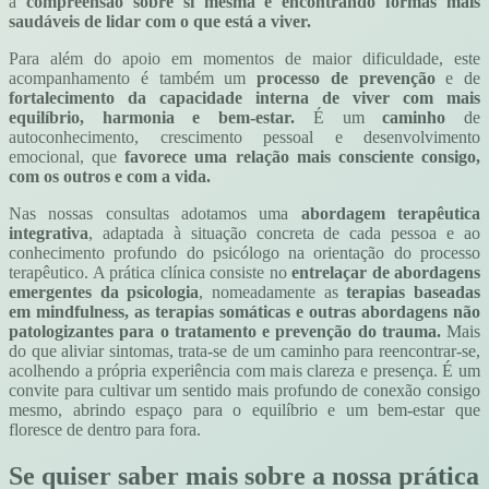
a
compreensão sobre si mesma e encontrando formas mais
saudáveis de lidar com o que está a viver.
Para além do apoio em momentos de maior dificuldade, este
acompanhamento é também um
processo de prevenção
e de
fortalecimento da capacidade interna de viver com mais
equilíbrio, harmonia e bem-estar.
É um
caminho
de
autoconhecimento, crescimento pessoal e desenvolvimento
emocional, que
favorece uma relação mais consciente consigo,
com os outros e com a vida.
Nas nossas consultas adotamos uma
abordagem terapêutica
integrativa
, adaptada à situação concreta de cada pessoa e ao
conhecimento profundo do psicólogo na orientação do processo
terapêutico. A prática clínica consiste no
entrelaçar de abordagens
emergentes da psicologia
, nomeadamente as
terapias baseadas
em mindfulness, as terapias somáticas e outras abordagens não
patologizantes para o tratamento e prevenção do trauma.
Mais
do que aliviar sintomas, trata-se de um caminho para reencontrar-se,
acolhendo a própria experiência com mais clareza e presença. É um
convite para cultivar um sentido mais profundo de conexão consigo
mesmo, abrindo espaço para o equilíbrio e um bem-estar que
floresce de dentro para fora.
Se quiser saber mais sobre a nossa prática