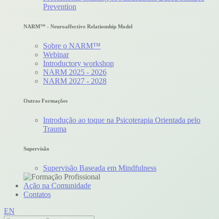
Prevention
NARM™ - Neuroaffective Relationship Model
Sobre o NARM™
Webinar
Introductory workshop
NARM 2025 - 2026
NARM 2027 - 2028
Outras Formações
Introdução ao toque na Psicoterapia Orientada pelo
Trauma
Supervisão
Supervisão Baseada em Mindfulness
Ação na Comunidade
Contatos
EN