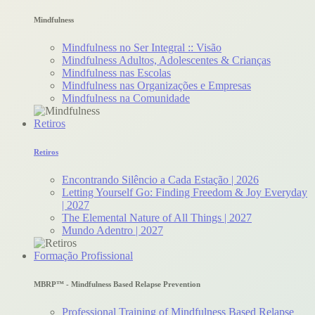
Mindfulness
Mindfulness no Ser Integral :: Visão
Mindfulness Adultos, Adolescentes & Crianças
Mindfulness nas Escolas
Mindfulness nas Organizações e Empresas
Mindfulness na Comunidade
Retiros
Retiros
Encontrando Silêncio a Cada Estação | 2026
Letting Yourself Go: Finding Freedom & Joy Everyday
| 2027
The Elemental Nature of All Things | 2027
Mundo Adentro | 2027
Formação Profissional
MBRP™ - Mindfulness Based Relapse Prevention
Professional Training of Mindfulness Based Relapse