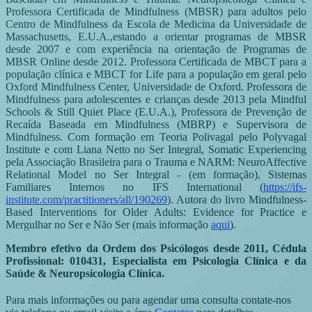
Professora Certificada de Mindfulness (MBSR) para adultos pelo
Centro de Mindfulness da Escola de Medicina da Universidade de
Massachusetts, E.U.A.,estando a orientar programas de MBSR
desde 2007 e com experiência na orientação de Programas de
MBSR Online desde 2012. Professora Certificada de MBCT para a
população clínica e MBCT for Life para a população em geral pelo
Oxford Mindfulness Center, Universidade de Oxford. Professora de
Mindfulness para adolescentes e crianças desde 2013 pela Mindful
Schools & Still Quiet Place (E.U.A.), Professora de Prevenção de
Recaída Baseada em Mindfulness (MBRP) e Supervisora de
Mindfulness. Com formação em Teoria Polivagal pelo Polyvagal
Institute e com Liana Netto no Ser Integral, Somatic Experiencing
pela Associação Brasileira para o Trauma e NARM: NeuroAffective
Relational Model no Ser Integral - (em formação), Sistemas
Familiares Internos no IFS International (
https://ifs-
institute.com/practitioners/all/190269
). Autora do livro Mindfulness-
Based Interventions for Older Adults: Evidence for Practice e
Mergulhar no Ser e Não Ser (mais informação
aqui
).
Membro efetivo da Ordem dos Psicólogos desde 2011, Cédula
Profissional: 010431, Especialista em Psicologia Clínica e da
Saúde & Neuropsicologia Clínica.
Para mais informações ou para agendar uma consulta contate-nos