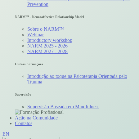
Prevention
NARM™ - Neuroaffective Relationship Model
Sobre o NARM™
Webinar
Introductory workshop
NARM 2025 - 2026
NARM 2027 - 2028
Outras Formações
Introdução ao toque na Psicoterapia Orientada pelo
Trauma
Supervisão
Supervisão Baseada em Mindfulness
Ação na Comunidade
Contatos
EN