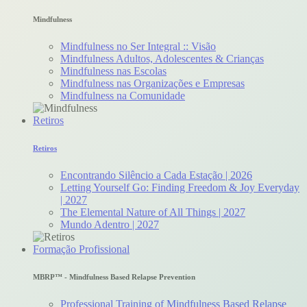
Mindfulness
Mindfulness no Ser Integral :: Visão
Mindfulness Adultos, Adolescentes & Crianças
Mindfulness nas Escolas
Mindfulness nas Organizações e Empresas
Mindfulness na Comunidade
Retiros
Retiros
Encontrando Silêncio a Cada Estação | 2026
Letting Yourself Go: Finding Freedom & Joy Everyday
| 2027
The Elemental Nature of All Things | 2027
Mundo Adentro | 2027
Formação Profissional
MBRP™ - Mindfulness Based Relapse Prevention
Professional Training of Mindfulness Based Relapse