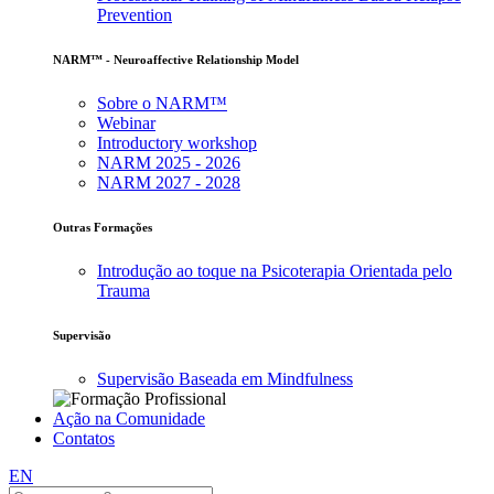
Prevention
NARM™ - Neuroaffective Relationship Model
Sobre o NARM™
Webinar
Introductory workshop
NARM 2025 - 2026
NARM 2027 - 2028
Outras Formações
Introdução ao toque na Psicoterapia Orientada pelo
Trauma
Supervisão
Supervisão Baseada em Mindfulness
Ação na Comunidade
Contatos
EN