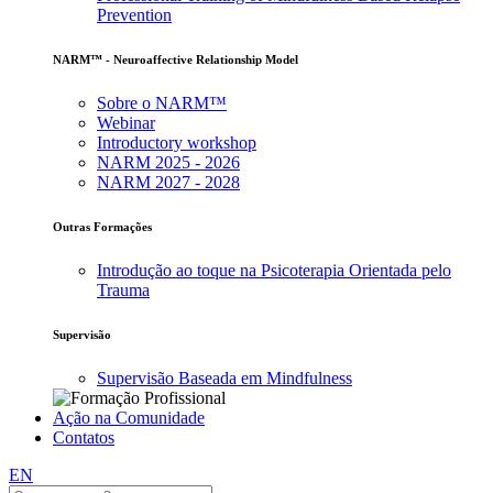
Prevention
NARM™ - Neuroaffective Relationship Model
Sobre o NARM™
Webinar
Introductory workshop
NARM 2025 - 2026
NARM 2027 - 2028
Outras Formações
Introdução ao toque na Psicoterapia Orientada pelo
Trauma
Supervisão
Supervisão Baseada em Mindfulness
Ação na Comunidade
Contatos
EN