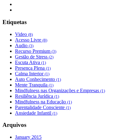
Etiquetas
Video
(8)
Acesso Livre
(8)
Audio
(3)
Recurso Premium
(3)
Gestão de Stress
(2)
Escuta Ativa
(1)
Presença Plena
(1)
Calma Interior
(1)
Auto Conhecimento
(1)
Mente Tranquila
(1)
Mindfulness nas Organizações e Empresas
(1)
Resiliência Jurídica
(1)
Mindfulness na Educação
(1)
Parentalidade Consciente
(1)
Ansiedade Infantil
(1)
Arquivos
January 2015