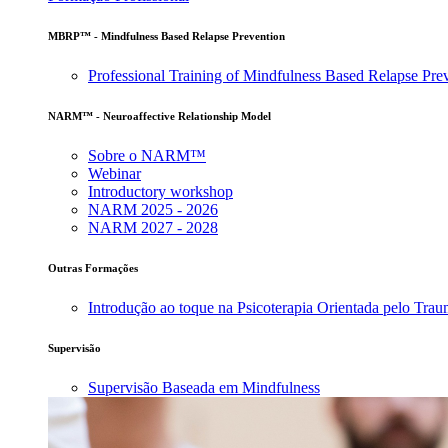
MBRP™ - Mindfulness Based Relapse Prevention
Professional Training of Mindfulness Based Relapse Pre
NARM™ - Neuroaffective Relationship Model
Sobre o NARM™
Webinar
Introductory workshop
NARM 2025 - 2026
NARM 2027 - 2028
Outras Formações
Introdução ao toque na Psicoterapia Orientada pelo Tra
Supervisão
Supervisão Baseada em Mindfulness