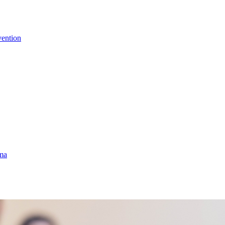
vention
uma