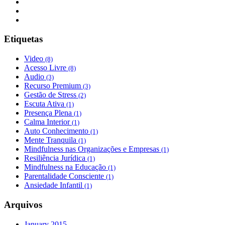
Etiquetas
Video
(8)
Acesso Livre
(8)
Audio
(3)
Recurso Premium
(3)
Gestão de Stress
(2)
Escuta Ativa
(1)
Presença Plena
(1)
Calma Interior
(1)
Auto Conhecimento
(1)
Mente Tranquila
(1)
Mindfulness nas Organizações e Empresas
(1)
Resiliência Jurídica
(1)
Mindfulness na Educação
(1)
Parentalidade Consciente
(1)
Ansiedade Infantil
(1)
Arquivos
January 2015