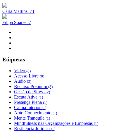
Carla Martins
71
Filipa Soares
7
Etiquetas
Video
(8)
Acesso Livre
(8)
Audio
(3)
Recurso Premium
(3)
Gestão de Stress
(2)
Escuta Ativa
(1)
Presença Plena
(1)
Calma Interior
(1)
Auto Conhecimento
(1)
Mente Tranquila
(1)
Mindfulness nas Organizações e Empresas
(1)
Resiliência Jurídica
(1)