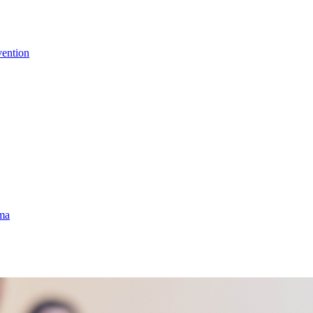
vention
uma