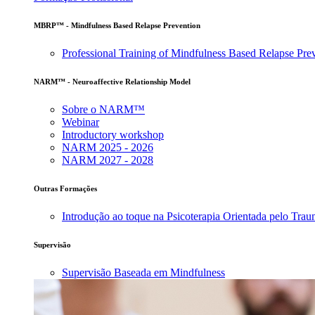
MBRP™ - Mindfulness Based Relapse Prevention
Professional Training of Mindfulness Based Relapse Pre
NARM™ - Neuroaffective Relationship Model
Sobre o NARM™
Webinar
Introductory workshop
NARM 2025 - 2026
NARM 2027 - 2028
Outras Formações
Introdução ao toque na Psicoterapia Orientada pelo Tra
Supervisão
Supervisão Baseada em Mindfulness