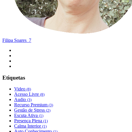
Filipa Soares
7
Etiquetas
Video
(8)
Acesso Livre
(8)
Audio
(3)
Recurso Premium
(3)
Gestão de Stress
(2)
Escuta Ativa
(1)
Presença Plena
(1)
Calma Interior
(1)
Auto Conhecimento
(1)