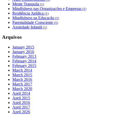
Mente Tranquila
(1)
Mindfulness nas Organizações e Empresas
(1)
Resiliência Jurídica
(1)
Mindfulness na Educação
(1)
Parentalidade Consciente
(1)
Ansiedade Infantil
(1)
Arquivos
January 2015
January 2016
February 2013
February 2014
February 2015
March 2014
March 2015
March 2016
March 2017
March 2020
April 2014
April 2015
April 2016
April 2017
April 2026