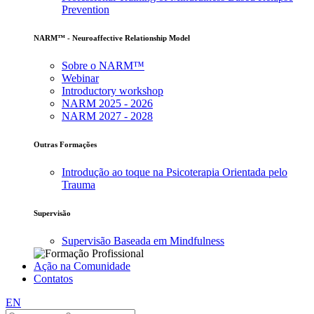
Prevention
NARM™ - Neuroaffective Relationship Model
Sobre o NARM™
Webinar
Introductory workshop
NARM 2025 - 2026
NARM 2027 - 2028
Outras Formações
Introdução ao toque na Psicoterapia Orientada pelo
Trauma
Supervisão
Supervisão Baseada em Mindfulness
Ação na Comunidade
Contatos
EN