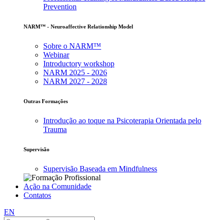
Prevention
NARM™ - Neuroaffective Relationship Model
Sobre o NARM™
Webinar
Introductory workshop
NARM 2025 - 2026
NARM 2027 - 2028
Outras Formações
Introdução ao toque na Psicoterapia Orientada pelo
Trauma
Supervisão
Supervisão Baseada em Mindfulness
Ação na Comunidade
Contatos
EN