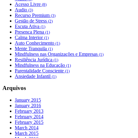
Acesso Livre
(8)
Audio
(3)
Recurso Premium
(3)
Gestão de Stress
(2)
Escuta Ativa
(1)
Presença Plena
(1)
Calma Interior
(1)
Auto Conhecimento
(1)
Mente Tranquila
(1)
Mindfulness nas Organizações e Empresas
(1)
Resiliência Jurídica
(1)
Mindfulness na Educação
(1)
Parentalidade Consciente
(1)
Ansiedade Infantil
(1)
Arquivos
January 2015
January 2016
February 2013
February 2014
February 2015
March 2014
March 2015