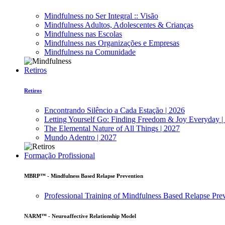
Mindfulness no Ser Integral :: Visão
Mindfulness Adultos, Adolescentes & Crianças
Mindfulness nas Escolas
Mindfulness nas Organizações e Empresas
Mindfulness na Comunidade
Retiros
Retiros
Encontrando Silêncio a Cada Estação | 2026
Letting Yourself Go: Finding Freedom & Joy Everyday |
The Elemental Nature of All Things | 2027
Mundo Adentro | 2027
Formação Profissional
MBRP™ - Mindfulness Based Relapse Prevention
Professional Training of Mindfulness Based Relapse Pre
NARM™ - Neuroaffective Relationship Model