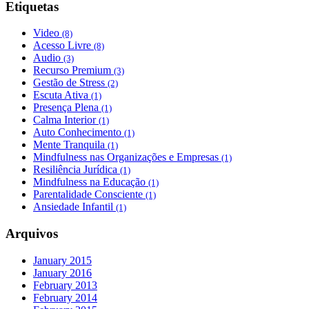
Etiquetas
Video
(8)
Acesso Livre
(8)
Audio
(3)
Recurso Premium
(3)
Gestão de Stress
(2)
Escuta Ativa
(1)
Presença Plena
(1)
Calma Interior
(1)
Auto Conhecimento
(1)
Mente Tranquila
(1)
Mindfulness nas Organizações e Empresas
(1)
Resiliência Jurídica
(1)
Mindfulness na Educação
(1)
Parentalidade Consciente
(1)
Ansiedade Infantil
(1)
Arquivos
January 2015
January 2016
February 2013
February 2014