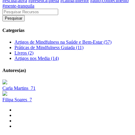
#escuta-ativa
#presenca-plena
#calma-interior
#auto-conhecimento
#mente-tranquila
Pesquisar
Categorias
Artigos de Mindfulness na Saúde e Bem-Estar (57)
Práticas de Mindfulness Guiada (11)
Livros (2)
Artigos nos Media (14)
Autores(as)
Carla Martins
71
Filipa Soares
7