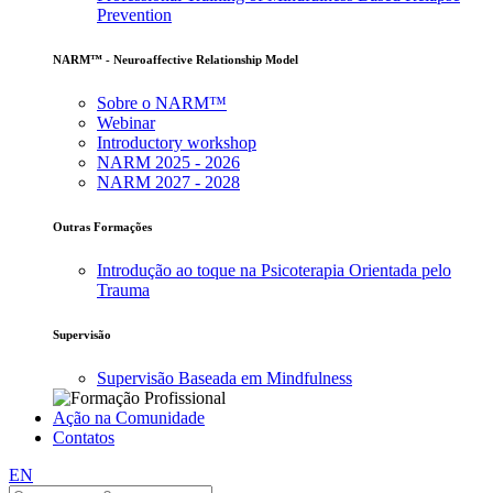
Prevention
NARM™ - Neuroaffective Relationship Model
Sobre o NARM™
Webinar
Introductory workshop
NARM 2025 - 2026
NARM 2027 - 2028
Outras Formações
Introdução ao toque na Psicoterapia Orientada pelo
Trauma
Supervisão
Supervisão Baseada em Mindfulness
Ação na Comunidade
Contatos
EN