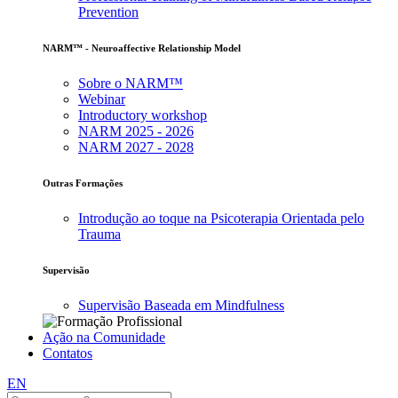
Prevention
NARM™ - Neuroaffective Relationship Model
Sobre o NARM™
Webinar
Introductory workshop
NARM 2025 - 2026
NARM 2027 - 2028
Outras Formações
Introdução ao toque na Psicoterapia Orientada pelo
Trauma
Supervisão
Supervisão Baseada em Mindfulness
Ação na Comunidade
Contatos
EN