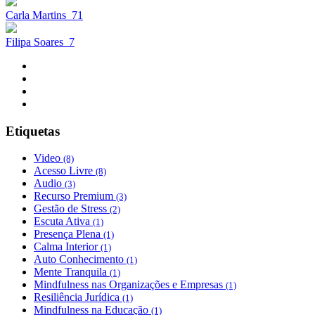
Carla Martins
71
Filipa Soares
7
Etiquetas
Video
(8)
Acesso Livre
(8)
Audio
(3)
Recurso Premium
(3)
Gestão de Stress
(2)
Escuta Ativa
(1)
Presença Plena
(1)
Calma Interior
(1)
Auto Conhecimento
(1)
Mente Tranquila
(1)
Mindfulness nas Organizações e Empresas
(1)
Resiliência Jurídica
(1)
Mindfulness na Educação
(1)