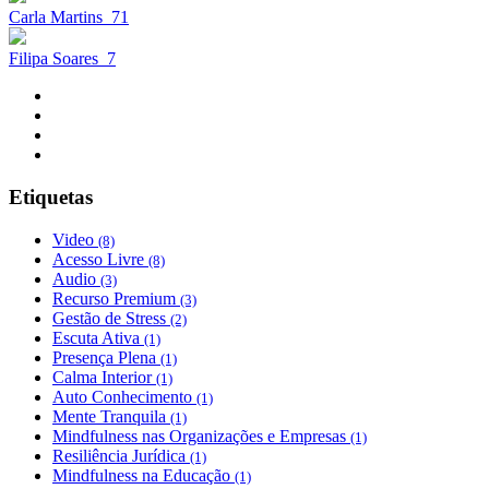
Carla Martins
71
Filipa Soares
7
Etiquetas
Video
(8)
Acesso Livre
(8)
Audio
(3)
Recurso Premium
(3)
Gestão de Stress
(2)
Escuta Ativa
(1)
Presença Plena
(1)
Calma Interior
(1)
Auto Conhecimento
(1)
Mente Tranquila
(1)
Mindfulness nas Organizações e Empresas
(1)
Resiliência Jurídica
(1)
Mindfulness na Educação
(1)