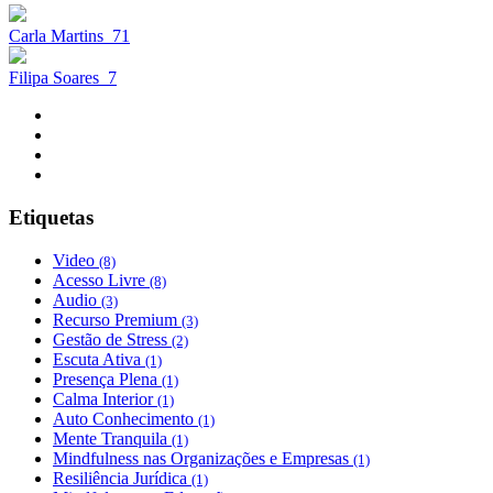
Carla Martins
71
Filipa Soares
7
Etiquetas
Video
(8)
Acesso Livre
(8)
Audio
(3)
Recurso Premium
(3)
Gestão de Stress
(2)
Escuta Ativa
(1)
Presença Plena
(1)
Calma Interior
(1)
Auto Conhecimento
(1)
Mente Tranquila
(1)
Mindfulness nas Organizações e Empresas
(1)
Resiliência Jurídica
(1)