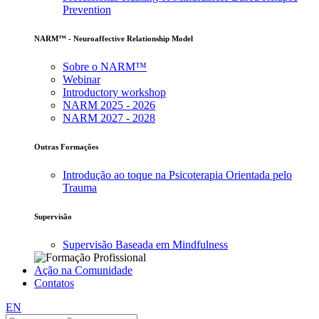
Prevention
NARM™ - Neuroaffective Relationship Model
Sobre o NARM™
Webinar
Introductory workshop
NARM 2025 - 2026
NARM 2027 - 2028
Outras Formações
Introdução ao toque na Psicoterapia Orientada pelo
Trauma
Supervisão
Supervisão Baseada em Mindfulness
Ação na Comunidade
Contatos
EN