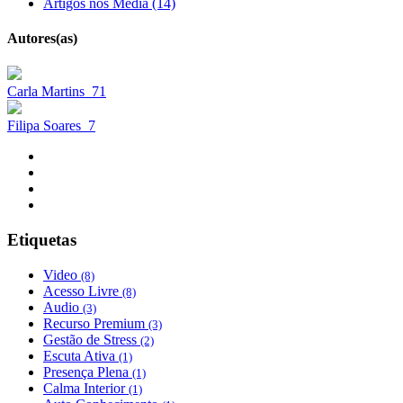
Artigos nos Media (14)
Autores(as)
Carla Martins
71
Filipa Soares
7
Etiquetas
Video
(8)
Acesso Livre
(8)
Audio
(3)
Recurso Premium
(3)
Gestão de Stress
(2)
Escuta Ativa
(1)
Presença Plena
(1)
Calma Interior
(1)