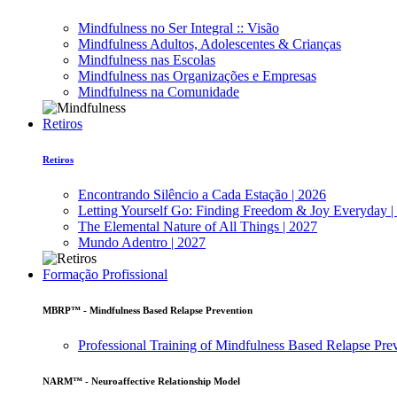
Mindfulness no Ser Integral :: Visão
Mindfulness Adultos, Adolescentes & Crianças
Mindfulness nas Escolas
Mindfulness nas Organizações e Empresas
Mindfulness na Comunidade
Retiros
Retiros
Encontrando Silêncio a Cada Estação | 2026
Letting Yourself Go: Finding Freedom & Joy Everyday |
The Elemental Nature of All Things | 2027
Mundo Adentro | 2027
Formação Profissional
MBRP™ - Mindfulness Based Relapse Prevention
Professional Training of Mindfulness Based Relapse Pre
NARM™ - Neuroaffective Relationship Model