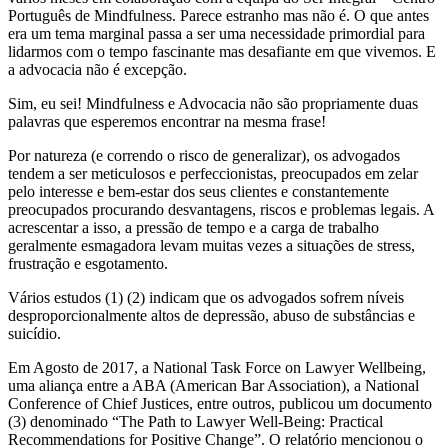
Português de Mindfulness. Parece estranho mas não é. O que antes
era um tema marginal passa a ser uma necessidade primordial para
lidarmos com o tempo fascinante mas desafiante em que vivemos. E
a advocacia não é excepção.
Sim, eu sei! Mindfulness e Advocacia não são propriamente duas
palavras que esperemos encontrar na mesma frase!
Por natureza (e correndo o risco de generalizar), os advogados
tendem a ser meticulosos e perfeccionistas, preocupados em zelar
pelo interesse e bem-estar dos seus clientes e constantemente
preocupados procurando desvantagens, riscos e problemas legais. A
acrescentar a isso, a pressão de tempo e a carga de trabalho
geralmente esmagadora levam muitas vezes a situações de stress,
frustração e esgotamento.
Vários estudos (1) (2) indicam que os advogados sofrem níveis
desproporcionalmente altos de depressão, abuso de substâncias e
suicídio.
Em Agosto de 2017, a National Task Force on Lawyer Wellbeing,
uma aliança entre a ABA (American Bar Association), a National
Conference of Chief Justices, entre outros, publicou um documento
(3) denominado “The Path to Lawyer Well-Being: Practical
Recommendations for Positive Change”. O relatório mencionou o