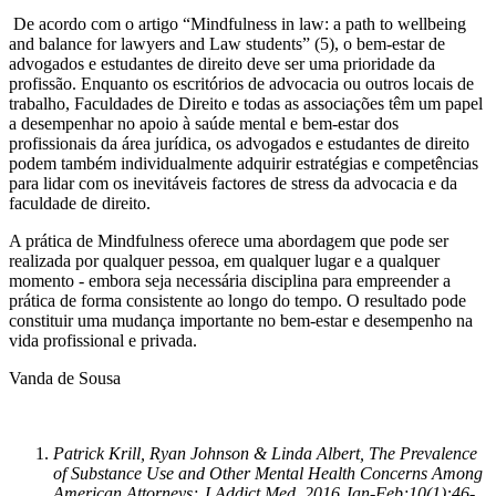
De acordo com o artigo “Mindfulness in law: a path to wellbeing
and balance for lawyers and Law students” (5), o bem-estar de
advogados e estudantes de direito deve ser uma prioridade da
profissão. Enquanto os escritórios de advocacia ou outros locais de
trabalho, Faculdades de Direito e todas as associações têm um papel
a desempenhar no apoio à saúde mental e bem-estar dos
profissionais da área jurídica, os advogados e estudantes de direito
podem também individualmente adquirir estratégias e competências
para lidar com os inevitáveis factores de stress da advocacia e da
faculdade de direito.
A prática de Mindfulness oferece uma abordagem que pode ser
realizada por qualquer pessoa, em qualquer lugar e a qualquer
momento - embora seja necessária disciplina para empreender a
prática de forma consistente ao longo do tempo. O resultado pode
constituir uma mudança importante no bem-estar e desempenho na
vida profissional e privada.
Vanda de Sousa
Patrick Krill, Ryan Johnson & Linda Albert, The Prevalence
of Substance Use and Other Mental Health Concerns Among
American Attorneys; J Addict Med. 2016 Jan-Feb;10(1):46-