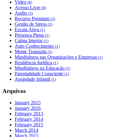
Video
(8)
Acesso Livre
(8)
Audio
(3)
Recurso Premium
(3)
Gestão de Stress
(2)
Escuta Ativa
(1)
Presença Plena
(1)
Calma Interior
(1)
Auto Conhecimento
(1)
Mente Tranquila
(1)
Mindfulness nas Organizações e Empresas
(1)
Resiliência Jurídica
(1)
Mindfulness na Educação
(1)
Parentalidade Consciente
(1)
Ansiedade Infantil
(1)
Arquivos
January 2015
January 2016
February 2013
February 2014
February 2015
March 2014
March 2015