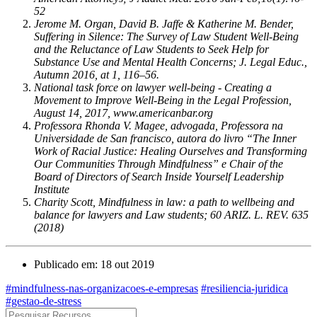
52
Jerome M. Organ, David B. Jaffe & Katherine M. Bender,
Suffering in Silence: The Survey of Law Student Well-Being
and the Reluctance of Law Students to Seek Help for
Substance Use and Mental Health Concerns; J. Legal Educ.,
Autumn 2016, at 1, 116–56.
National task force on lawyer well-being - Creating a
Movement to Improve Well-Being in the Legal Profession,
August 14, 2017, www.americanbar.org
Professora Rhonda V. Magee, advogada, Professora na
Universidade de San francisco, autora do livro “The Inner
Work of Racial Justice: Healing Ourselves and Transforming
Our Communities Through Mindfulness” e Chair of the
Board of Directors of Search Inside Yourself Leadership
Institute
Charity Scott, Mindfulness in law: a path to wellbeing and
balance for lawyers and Law students; 60 ARIZ. L. REV. 635
(2018)
Publicado em: 18 out 2019
#mindfulness-nas-organizacoes-e-empresas
#resiliencia-juridica
#gestao-de-stress