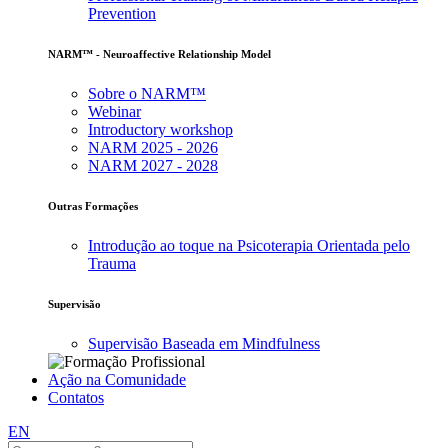
Prevention
NARM™ - Neuroaffective Relationship Model
Sobre o NARM™
Webinar
Introductory workshop
NARM 2025 - 2026
NARM 2027 - 2028
Outras Formações
Introdução ao toque na Psicoterapia Orientada pelo
Trauma
Supervisão
Supervisão Baseada em Mindfulness
Ação na Comunidade
Contatos
EN