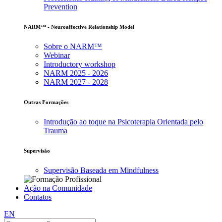
Prevention
NARM™ - Neuroaffective Relationship Model
Sobre o NARM™
Webinar
Introductory workshop
NARM 2025 - 2026
NARM 2027 - 2028
Outras Formações
Introdução ao toque na Psicoterapia Orientada pelo
Trauma
Supervisão
Supervisão Baseada em Mindfulness
Ação na Comunidade
Contatos
EN