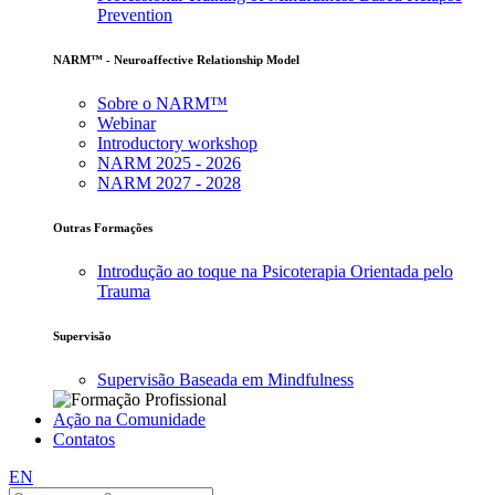
Prevention
NARM™ - Neuroaffective Relationship Model
Sobre o NARM™
Webinar
Introductory workshop
NARM 2025 - 2026
NARM 2027 - 2028
Outras Formações
Introdução ao toque na Psicoterapia Orientada pelo
Trauma
Supervisão
Supervisão Baseada em Mindfulness
Ação na Comunidade
Contatos
EN