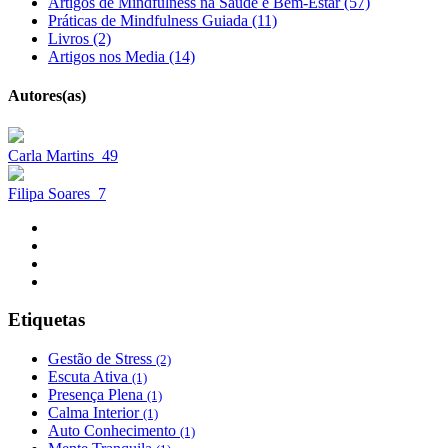
Artigos de Mindfulness na Saúde e Bem-Estar (57)
Práticas de Mindfulness Guiada (11)
Livros (2)
Artigos nos Media (14)
Autores(as)
Carla Martins
49
Filipa Soares
7
Etiquetas
Gestão de Stress
(2)
Escuta Ativa
(1)
Presença Plena
(1)
Calma Interior
(1)
Auto Conhecimento
(1)