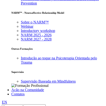
Prevention
NARM™ - Neuroaffective Relationship Model
Sobre o NARM™
Webinar
Introductory workshop
NARM 2025 - 2026
NARM 2027 - 2028
Outras Formações
Introdução ao toque na Psicoterapia Orientada pelo
Trauma
Supervisão
Supervisão Baseada em Mindfulness
Ação na Comunidade
Contatos
EN